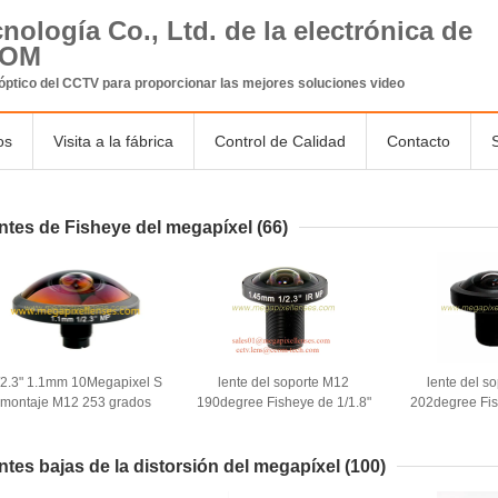
nología Co., Ltd. de la electrónica de
COM
óptico
del CCTV
para proporcionar las mejores soluciones video
os
Visita a la fábrica
Control de Calidad
Contacto
ntes de Fisheye del megapíxel
(66)
/2.3" 1.1mm 10Megapixel S
lente del soporte M12
lente del s
montaje M12 253 grados
190degree Fisheye de 1/1.8"
202degree Fis
uper ojo de pez Lente para
de 1/2.3" de 1.45m m
de 1.05m m 1
astrofotografía, Drone UAV
10Megapixel S para IMX178
para IMX172 I
360VR lente
IMX226, lente del UAV
del UAV 360V
ntes bajas de la distorsión del megapíxel
(100)
360VR del abejón