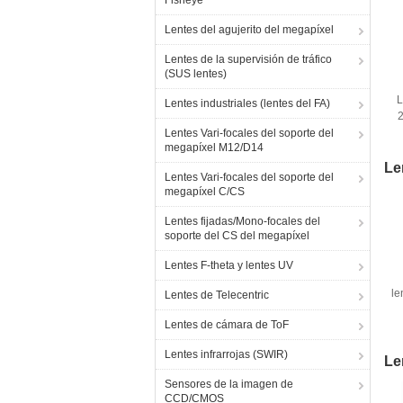
Fisheye
Lentes del agujerito del megapíxel
Lentes de la supervisión de tráfico
(SUS lentes)
L
Lentes industriales (lentes del FA)
2
Lentes Vari-focales del soporte del
megapíxel M12/D14
Le
Lentes Vari-focales del soporte del
megapíxel C/CS
Lentes fijadas/Mono-focales del
soporte del CS del megapíxel
Lentes F-theta y lentes UV
le
Lentes de Telecentric
Lentes de cámara de ToF
2
Lentes infrarrojas (SWIR)
Le
Sensores de la imagen de
CCD/CMOS