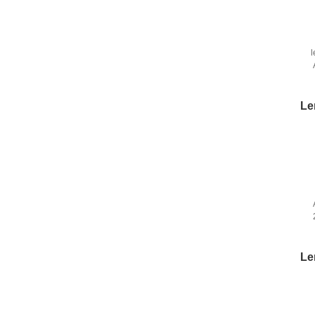
l
Le
m
L
Le