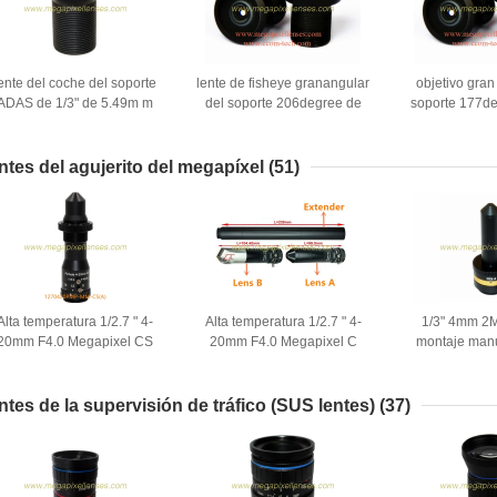
ente del coche del soporte
lente de fisheye granangular
objetivo gran
ADAS de 1/3" de 5.49m m
del soporte 206degree de
soporte 177de
F1.6 2Megapixel M10x0.5,
1/3" de ~1/7.5" de 1.08m m
de 1.8m m F2.
lente para el sistema del
F2.2 12MP M7x0.35 para
lente de fis
coche de ADAS
OV4689/OV7251
IMX219/OV971
ntes del agujerito del megapíxel
(51)
Alta temperatura 1/2.7 " 4-
Alta temperatura 1/2.7 " 4-
1/3" 4mm 2
20mm F4.0 Megapixel CS
20mm F4.0 Megapixel C
montaje man
ontaje Manual de enfoque /
Montaje Manual de enfoque /
IRIS Lentes d
zoom de agujero de alfiler
zoom Lente de agujero de
alfiler pa
ente para metalurgia, lente
alfiler para metalurgia, lente
encubiertas, l
ntes de la supervisión de tráfico (SUS lentes)
(37)
de horno
de horno