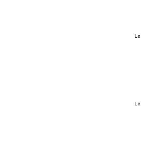
M
Le
V
Le