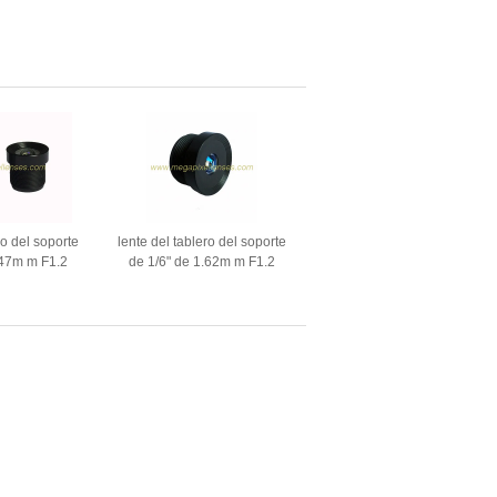
ro del soporte
lente del tablero del soporte
.47m m F1.2
de 1/6" de 1.62m m F1.2
la proyección
M12x0.5 para la proyección
n de ToF
de imagen de ToF
dentificación
camera/3D/la identificación
imiento
del seguimiento