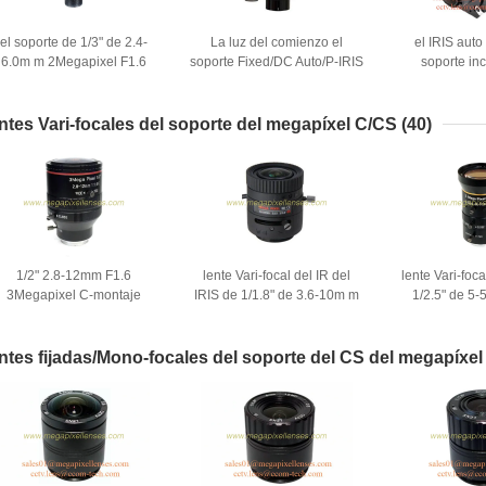
el soporte de 1/3" de 2.4-
La luz del comienzo el
el IRIS aut
6.0m m 2Megapixel F1.6
soporte Fixed/DC Auto/P-IRIS
soporte in
12x0.5 fijó lente Vari-focal
de 1/2.8" de 2.7-10m m F1.2
3Megapixel de
del IR manual del
2MP/3MP/5MP/6MP D14
10.5m m motor
enfoque/del foco del IRIS
manual/motorizó la lente
Vari-focal de
ntes Vari-focales del soporte del megapíxel C/CS
(40)
Vari-focal
CU
1/2" 2.8-12mm F1.6
lente Vari-focal del IR del
lente Vari-foc
3Megapixel C-montaje
IRIS de 1/1.8" de 3.6-10m m
1/2.5" de 5
manual IRIS Zoom manual
F1.5 3MP/6MP/4K DC del
3Megapixel 
arifocal Lente para cámara
soporte auto del CS para
manual auto ma
HD
IMX185/IMX178/IMX226
del CS-
ntes fijadas/Mono-focales del soporte del CS del megapíxel