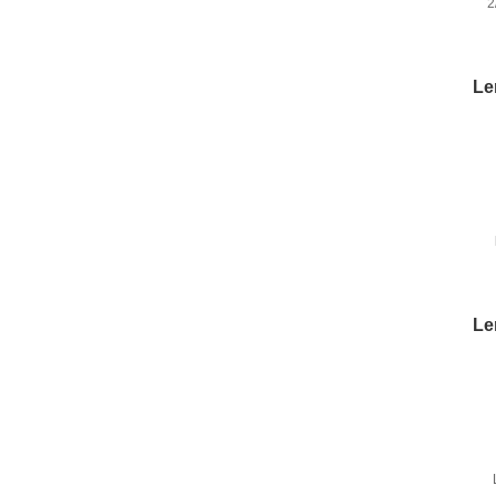
2
t
Le
m
Le