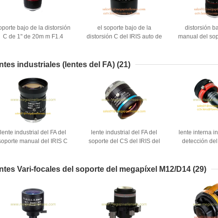
oporte bajo de la distorsión
el soporte bajo de la
distorsión ba
C de 1" de 20m m F1.4
distorsión C del IRIS auto de
manual del sop
Megapixel SU lente con la
1" de 35m m F1.4
16m m F1.2 8
olección del IR, lente de la
8Megapixel DC SU lente,
SU lente, l
supervisión de tráfico
condensa la lente de la
supervisión de 
ntes industriales (lentes del FA)
(21)
supervisión de tráfico de 35m
m
m
lente industrial del FA del
lente industrial del FA del
lente interna in
soporte manual del IRIS C
soporte del CS del IRIS del
detección del
el megapíxel F1.6 de 1/1.7"
megapíxel F1.6 10MP de
soporte del 
e 5m m, lente industrial de
1/1.8" de 2.8m m Manual,
10Megapixel 
a visión por ordenador 5MP
lente de 2.8m m 10MP
ntes Vari-focales del soporte del megapíxel M12/D14
(29)
de 5m m
Machine Vision Industrial