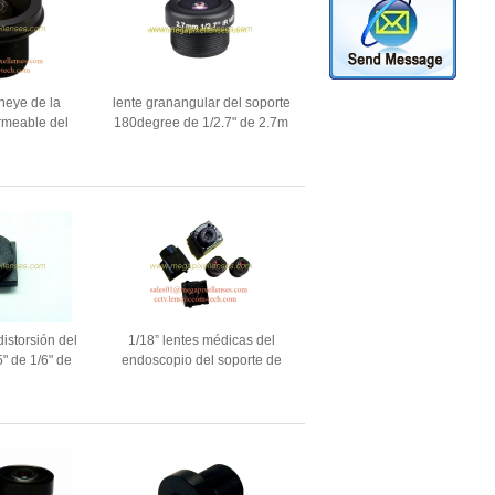
sheye de la
lente granangular del soporte
rmeable del
180degree de 1/2.7" de 2.7m
ree de 1/2.7"
m F2.2 3Megapixel M12x0.5
2Megapixel
para la cámara del timbre/del
te de cámara
coche
iz IP68
distorsión del
1/18” lentes médicas del
5" de 1/6" de
endoscopio del soporte de
080P F2.8
0.68m m F3.0 M2.1xP0.15
x0.35, lente
para el sensor
0 1080P
OV6920/OV6922