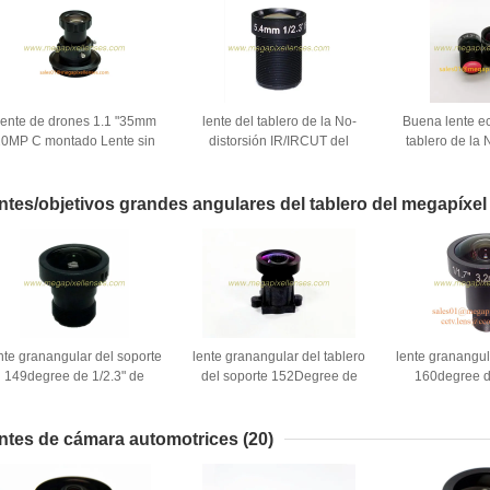
ente de drones 1.1 "35mm
lente del tablero de la No-
Buena lente e
0MP C montado Lente sin
distorsión IR/IRCUT del
tablero de la 
distorsión, luz Lente de
soporte de 1/2.3" de 5.4m m
del soporte de 
drones peso 16.2g
10Megapixel F2.5 M12x0.5,
m 4K 12MP F2
lente del abejón
lente del abe
ntes/objetivos grandes angulares del tablero del megapíxe
M1
nte granangular del soporte
lente granangular del tablero
lente granangul
149degree de 1/2.3" de
del soporte 152Degree de
160degree d
.71m m F2.8 12Megapixel
1/2.3" de 3.2m m F1.8 16MP
1/1.8" de 3
M12x0.5 para las cámaras
S para IMX177 MI5100
12Megapixel M
del héroe de Gopro
IMX274 IMX322 OV4689
del cc
ntes de cámara automotrices
(20)