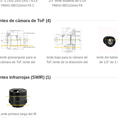
/3" 0.2X/0.3X/0.5X/0.7X/1X
2/3" lente bilateral de 0.5X
PMAG WD110mm F8 C
PMAG WD110mm F8
montaje con lentes
Telecentric, no distorsión C
elecéntricos bilaterales sin
monta la lente de Telecentric
distorsión
ntes de cámara de ToF
(4)
lente granangular para la
lente baja para la cámara de
lente del table
cámara de ToF, lente del
ToF, lente de la distorsión del
de 1/3" de 2
soporte 149degree del
soporte del megapíxel F1.4
M12x0.5 para 
egapíxel F1.3 M12x0.5 del
M12x0.5 del 1/2” 11.3m m de
de image
1/2” 3.7m m de cámara de
cámara de ToF
camera/3D/la i
ntes infrarrojas (SWIR)
(1)
ToF
del segu
Lente primera larga del IR