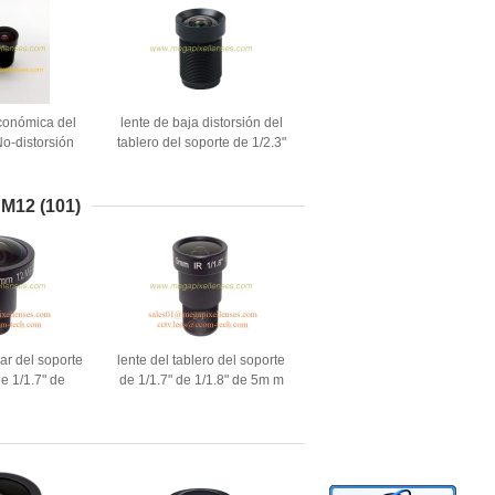
conómica del
lente de baja distorsión del
No-distorsión
tablero del soporte de 1/2.3"
1/2.3" de 5.4m
de 4.3m m 14Megapixel
.8 M12x0.5,
M12x0.5, lente económica de
jón del metal
la no-distorsión de 4.3m m
l M12
(101)
2
ar del soporte
lente del tablero del soporte
e 1/1.7" de
de 1/1.7" de 1/1.8" de 5m m
.2m m F2.0
F2.0 12Megapixel M12x0.5,
12x0.5, lente
lente del tablero 4K
tv 4K