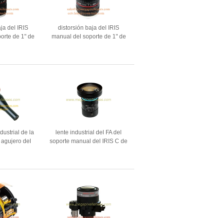
ja del IRIS
distorsión baja del IRIS
orte de 1" de
manual del soporte de 1" de
Megapixel C
8m m F1.4 8Megapixel C SU
ente de la
lente, lente de la supervisión
tráfico de 16m
de tráfico de 8m m
dustrial de la
lente industrial del FA del
 agujero del
soporte manual del IRIS C de
1/2” 2.2m m
4/3" de 12m m F2.0
178degrees C
20Megapixel HD, lente de
12m m 20MP Industrial
Machine Vision