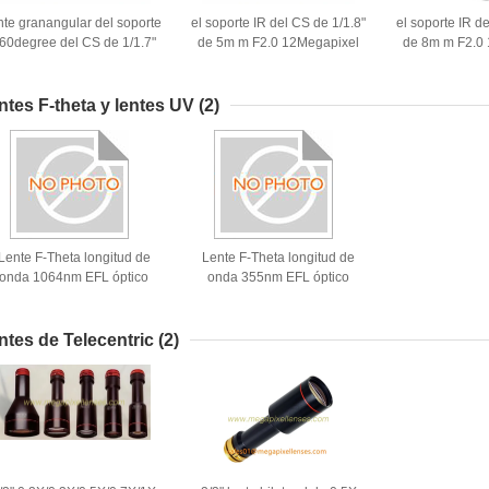
nte granangular del soporte
el soporte IR del CS de 1/1.8"
el soporte IR d
60degree del CS de 1/1.7"
de 5m m F2.0 12Megapixel
de 8m m F2.0
de 1/1.8" de 3.2m m F2.0
fijó la lente focal, lente del CS
fijó la lente foc
12Megapixel, lente del CS
4K para las cámaras IP del
4K para las c
4K para las cámaras IP del
CCTV
CC
ntes F-theta y lentes UV
(2)
CCTV
Lente F-Theta longitud de
Lente F-Theta longitud de
onda 1064nm EFL óptico
onda 355nm EFL óptico
650mm láser F-THETA
254.5mm láser F-THETA
campo de escaneo lente
campo de escaneo lente
espejo
espejo
ntes de Telecentric
(2)