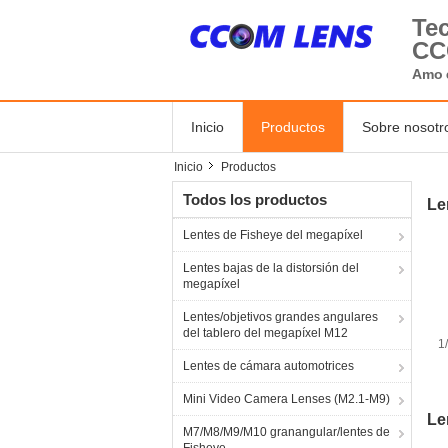
Tec
C
Amo
Inicio
Productos
Sobre nosotr
Inicio
Productos
Todos los productos
Le
Lentes de Fisheye del megapíxel
Lentes bajas de la distorsión del
megapíxel
Lentes/objetivos grandes angulares
del tablero del megapíxel M12
1
Lentes de cámara automotrices
S
Mini Video Camera Lenses (M2.1-M9)
Le
M7/M8/M9/M10 granangular/lentes de