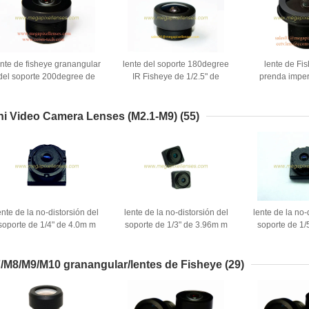
ente de fisheye granangular
lente del soporte 180degree
lente de Fi
del soporte 200degree de
IR Fisheye de 1/2.5" de
prenda impe
/2.3" de 1.8m m F2.0 12MP
1.96m m 5Megapixel
soporte 180deg
M12x0.5 para
M12x0.5, lente de cámara
de 1.38m m 
MX078/IMX322/OV4689/OV9712
visual del vehículo del timbre
M12x0.5, len
ni Video Camera Lenses (M2.1-M9)
(55)
automotr
ente de la no-distorsión del
lente de la no-distorsión del
lente de la no-
soporte de 1/4" de 4.0m m
soporte de 1/3" de 3.96m m
soporte de 1/
F2.4 5Megapixel M6x0.35,
F2.2 8Megapixel M6.4x0.25,
2.65m m 1
ente del plástico M6 de 4m
lente M6.4 de 3.96m m
2Megapixel M5
m
de AS026
/M8/M9/M10 granangular/lentes de Fisheye
(29)