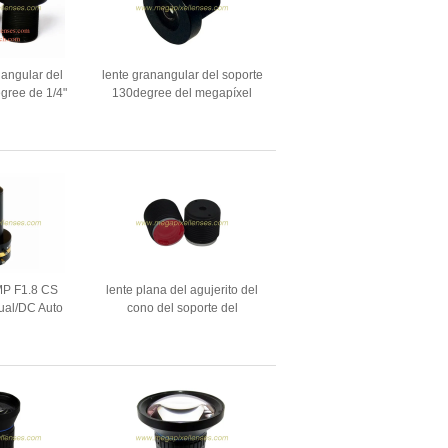
 angular del
lente granangular del soporte
gree de 1/4"
130degree del megapíxel
0 3MP M7/M8,
F2.0 M7x0.35 de 1/4" de
heye M7 para
2.0m m para OV2643
2/OV9732/AS0260
MP F1.8 CS
lente plana del agujerito del
ual/DC Auto
cono del soporte del
e agujero de
megapíxel F2.5 M8x0.5 de
ra cámaras
1/3" de 3.7m m para las
ente de horno
cámaras secretas