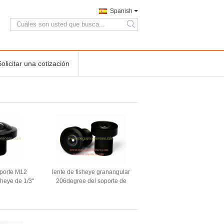
Spanish
search
Solicitar una cotización
oporte M12
lente de fisheye granangular
heye de 1/3"
206degree del soporte de
0Megapixel S
1/3" de ~1/7.5" de 1.08m m
MX214, lente
12Megapixel M7x0.35 para
R del abejón
OV4689 OV7251