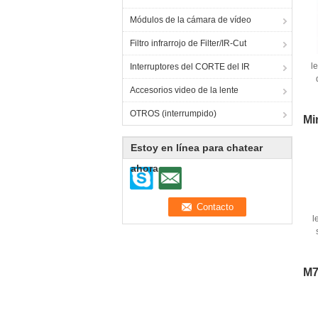
Módulos de la cámara de vídeo
Filtro infrarrojo de Filter/IR-Cut
l
Interruptores del CORTE del IR
Accesorios video de la lente
1
OTROS (interrumpido)
I
Mi
Estoy en línea para chatear
ahora
l
l
M7