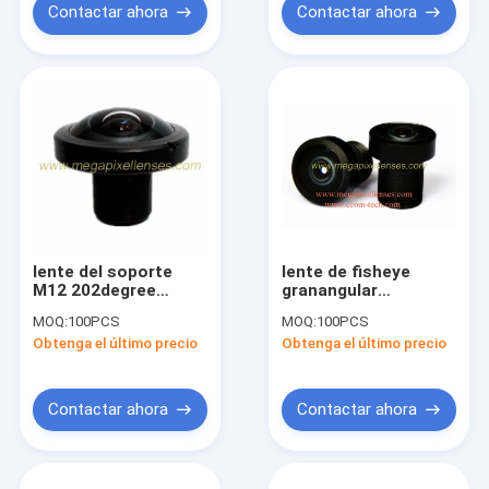
lente
abejón
Contactar ahora
Contactar ahora
lente del soporte
lente de fisheye
M12 202degree
granangular
Fisheye de 1/3" de
206degree del
MOQ:
100PCS
MOQ:
100PCS
1.05m m 10Megapixel
soporte de 1/3" de
Obtenga el último precio
Obtenga el último precio
S para IMX172
~1/7.5" de 1.08m m
IMX214, lente del UAV
12Megapixel M7x0.35
360VR del abejón
para OV4689 OV7251
Contactar ahora
Contactar ahora