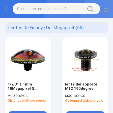
Lentes De Fisheye Del Megapíxel
(66)
1/2.3" 1.1mm
lente del soporte
10Megapixel S
M12 190degree
montaje M12 253
Fisheye de 1/1.8" de
MOQ:
100PCS
MOQ:
100PCS
grados Super ojo de
1/2.3" de 1.45m m
Obtenga el último precio
Obtenga el último precio
pez Lente para
10Megapixel S para
astrofotografía,
IMX178 IMX226, lente
Drone UAV 360VR
del UAV 360VR del