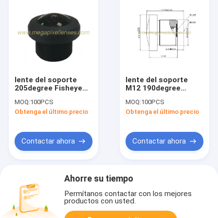
lente del soporte
lente del soporte
205degree Fisheye
M12 190degree
de 1.24m m
Fisheye de 1/1.8" de
MOQ:
100PCS
MOQ:
100PCS
5Megapixe M12x0.5
~1/2.3" de 1.62m m
Obtenga el último precio
Obtenga el último precio
para los sensores del
5Megapixel S, lente
formato Φ3.1mm de
panorámica de la
la imagen
lente de 360 VR
Contactar ahora
Contactar ahora
Ahorre su tiempo
Permítanos contactar con los mejores
productos con usted.