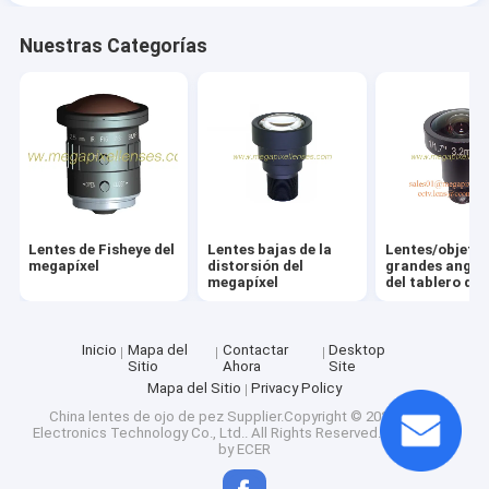
Nuestras Categorías
Lentes de Fisheye del
Lentes bajas de la
Lentes/objetiv
megapíxel
distorsión del
grandes angul
megapíxel
del tablero del
megapíxel M1
Inicio
Mapa del
Contactar
Desktop
Sitio
Ahora
Site
Mapa del Sitio
Privacy Policy
China lentes de ojo de pez
Supplier.Copyright © 2025 CCOM
Electronics Technology Co., Ltd.. All Rights Reserved. Developed
by
ECER