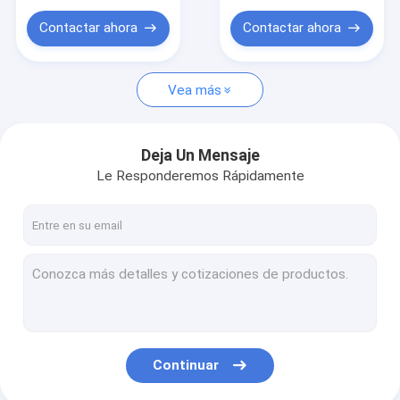
Lentes infrarrojas (SWIR)
abejón
Contactar ahora
Contactar ahora
Sensores de la imagen de CCD/CMOS
Módulos de la cámara de vídeo
Vea más
Filtro infrarrojo de Filter/IR-Cut
Deja Un Mensaje
Interruptores del CORTE del IR
Le Responderemos Rápidamente
Accesorios video de la lente
OTROS (interrumpido)
Continuar