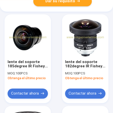
Dar su requisito
lente del soporte
lente del soporte
185degree IR Fisheye
182degree IR Fisheye
del CS del 1/2” 1.4m
del 1/2” 1.4m m
MOQ:
100PCS
MOQ:
100PCS
m F1.4 5Megapixe,
Megapixe C/CS, lente
Obtenga el último precio
Obtenga el último precio
buena lente de
de cámara
fisheye ecnomic del
panorámica 5MP
CS
Contactar ahora
Contactar ahora