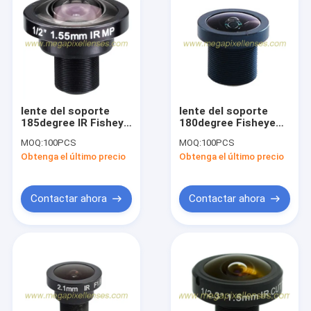
lente del soporte
lente del soporte
185degree IR Fisheye
180degree Fisheye
del S-soporte
del 1/2” 1.38m m
MOQ:
100PCS
MOQ:
100PCS
5Megapixel M12 del
3Megapixel M12x0.5
Obtenga el último precio
Obtenga el último precio
1/2” 1.55m m, lente
para el 1/2” 1/3" 1/4"
de cámara
sensores
panorámica 5MP
Contactar ahora
Contactar ahora
Home
Products
About Us