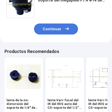
soporte del megapíxel F1.4 Φ14 de
1/2.7" de 2.8-12m m CORTÓ la lente
Continuar
Productos Recomendados
lente de la no-
lente Vari-focal del
lente Vari-foca
distorsión del
IR del IRIS auto del
IR del IRIS aut
soporte de 1/4" de
CS-soporte del 1/2”
CS-soporte de 
3.81m m 1080P F2.8
4-12m m F1.6
de 3.0-11m m 