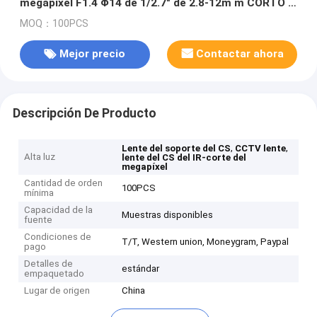
megapíxel F1.4 Φ14 de 1/2.7" de 2.8-12m m CORTÓ la
lente
MOQ：100PCS
Mejor precio
Contactar ahora
Descripción De Producto
,
,
Lente del soporte del CS
CCTV lente
Alta luz
lente del CS del IR-corte del
megapíxel
Cantidad de orden
100PCS
mínima
Capacidad de la
Muestras disponibles
fuente
Condiciones de
T/T, Western union, Moneygram, Paypal
pago
Detalles de
estándar
empaquetado
Lugar de origen
China