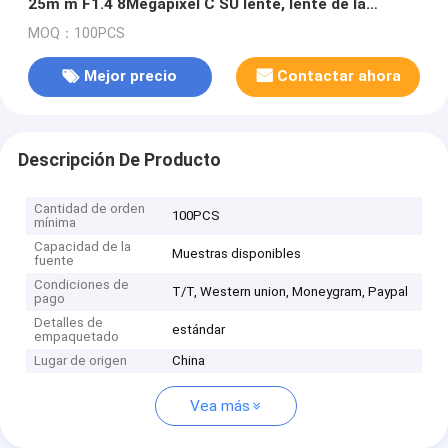
25m m F1.4 8Megapixel C SU lente, lente de la
supervisión de tráfico de 25m m
MOQ：100PCS
Mejor precio
Contactar ahora
Descripción De Producto
Cantidad de orden
100PCS
mínima
Capacidad de la
Muestras disponibles
fuente
Condiciones de
T/T, Western union, Moneygram, Paypal
pago
Detalles de
estándar
empaquetado
Lugar de origen
China
Vea más