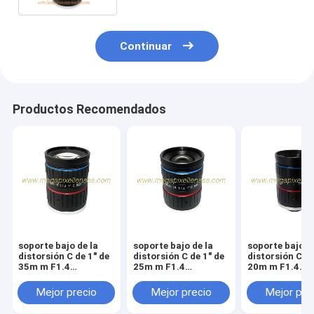
m
Continuar
Productos Recomendados
soporte bajo de la
soporte bajo de la
soporte bajo d
distorsión C de 1" de
distorsión C de 1" de
distorsión C de
35m m F1.4
25m m F1.4
20m m F1.4
8Megapixel SU lente
8Megapixel SU lente
8Megapixel SU
con la colección del
con la colección del
con la colecci
Mejor precio
Mejor precio
Mejor pre
IR, lente de la
IR, lente de la
IR, lente de la
supervisión de
supervisión de
supervisión de