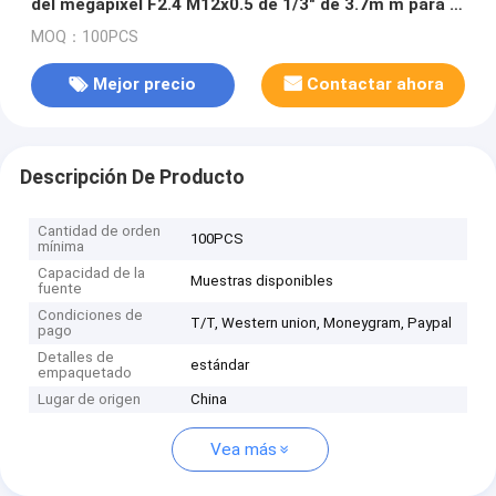
del megapíxel F2.4 M12x0.5 de 1/3" de 3.7m m para la
cámara secreta
MOQ：100PCS
Mejor precio
Contactar ahora
Descripción De Producto
Cantidad de orden
100PCS
mínima
Capacidad de la
Muestras disponibles
fuente
Condiciones de
T/T, Western union, Moneygram, Paypal
pago
Detalles de
estándar
empaquetado
Lugar de origen
China
Vea más