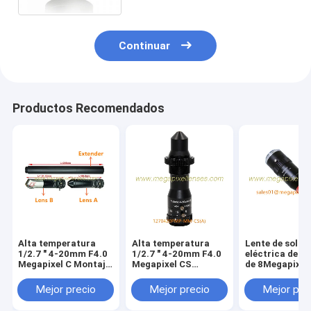
secreta
Continuar
Productos Recomendados
Alta temperatura
Alta temperatura
Lente de sold
1/2.7 " 4-20mm F4.0
1/2.7 " 4-20mm F4.0
eléctrica de m
Megapixel C Montaje
Megapixel CS
de 8Megapixele
Manual de enfoque /
montaje Manual de
WD 125mm 0.4
zoom Lente de
enfoque / zoom de
Mejor precio
Mejor precio
Mejor pre
agujero de alfiler
agujero de alfiler
para metalurgia,
Lente para