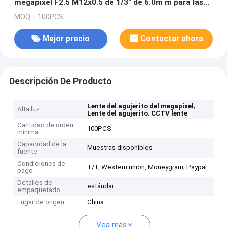
megapíxel F2.5 M12x0.5 de 1/3" de 6.0m m para las
cámaras secretas
MOQ：100PCS
Mejor precio
Contactar ahora
Descripción De Producto
,
Lente del agujerito del megapíxel
Alta luz
,
Lente del agujerito
CCTV lente
Cantidad de orden
100PCS
mínima
Capacidad de la
Muestras disponibles
fuente
Condiciones de
T/T, Western union, Moneygram, Paypal
pago
Detalles de
estándar
empaquetado
Lugar de origen
China
Vea más