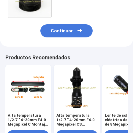
megapíxel F2.5 M12x0.5 de 1/3"
de 6.0m m para las cámaras
secretas
Continuar
Productos Recomendados
Alta temperatura
Alta temperatura
Lente de sold
1/2.7 " 4-20mm F4.0
1/2.7 " 4-20mm F4.0
eléctrica de m
Megapixel C Montaje
Megapixel CS
de 8Megapixele
Manual de enfoque /
montaje Manual de
WD 125mm 0.4