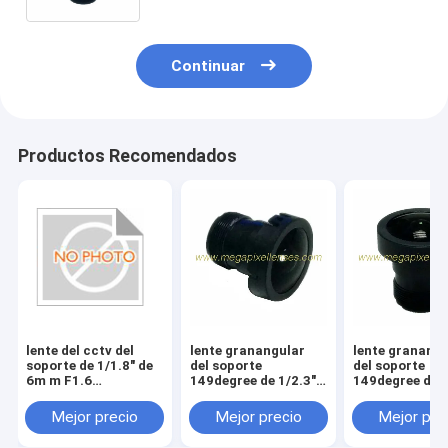
Continuar
Productos Recomendados
lente del cctv del
lente granangular
lente granangu
soporte de 1/1.8" de
del soporte
del soporte
6m m F1.6
149degree de 1/2.3"
149degree de 1
6Megapixel M12,
de 2.8m m F2.8
de 2.71m m F2
lente de 1/1.8" de 6m
12Megapixel
12Megapixel
Mejor precio
Mejor precio
Mejor pre
m 6MP MTV
M12x0.5 para las
M12x0.5 para 
cámaras del
cámaras del h