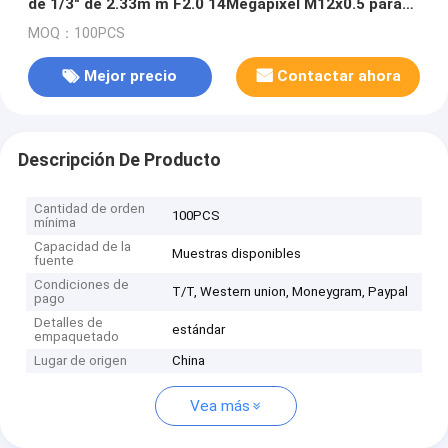
de 1/3" de 2.33m m F2.0 14Megapixel M12x0.5 para
AR0330/OV4689/OV8858
MOQ：100PCS
Mejor precio
Contactar ahora
Descripción De Producto
Cantidad de orden
100PCS
mínima
Capacidad de la
Muestras disponibles
fuente
Condiciones de
T/T, Western union, Moneygram, Paypal
pago
Detalles de
estándar
empaquetado
Lugar de origen
China
Vea más