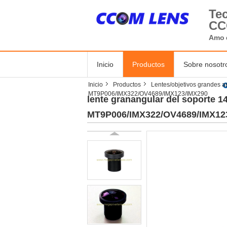
Tec
C
Amo
Inicio
Productos
Sobre nosotr
Inicio
Productos
Lentes/objetivos grandes a
MT9P006/IMX322/OV4689/IMX123/IMX290
lente granangular del soporte 1
MT9P006/IMX322/OV4689/IMX12