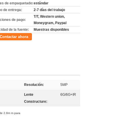
les de empaquetado:
estándar
o de entrega:
2-7 días del trabajo
T/T, Western union,
ciones de pago:
Moneygram, Paypal
idad de la fuente:
Muestras disponibles
Contactar ahora
Resolución:
5MP
Lente
6G/6G+IR
Constructure:
 de 2.8m m para