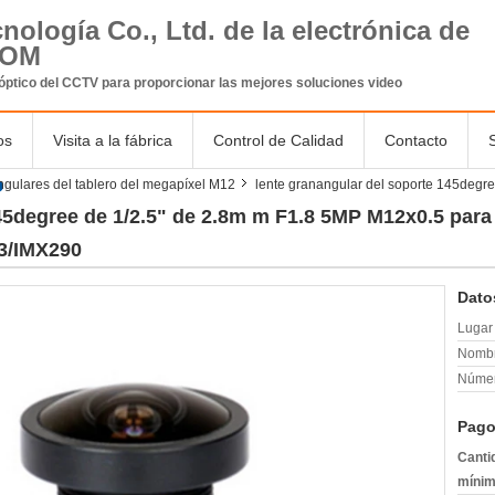
nología Co., Ltd. de la electrónica de
COM
óptico
del CCTV
para proporcionar las mejores soluciones video
os
Visita a la fábrica
Control de Calidad
Contacto
ngulares del tablero del megapíxel M12
lente granangular del soporte 145degr
45degree de 1/2.5" de 2.8m m F1.8 5MP M12x0.5 para
3/IMX290
Dato
Lugar 
Nombr
Númer
Pago
Canti
mínim