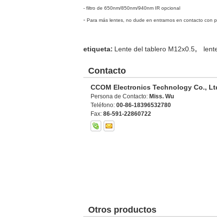
- filtro de 650nm/850nm/940nm IR opcional
-
Para más lentes, no dude en entrarnos en contacto con p
,
etiqueta:
Lente del tablero M12x0.5
lent
Contacto
CCOM Electronics Technology Co., Lt
Persona de Contacto:
Miss. Wu
Teléfono:
00-86-18396532780
Fax:
86-591-22860722
Otros productos