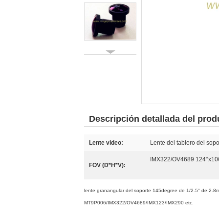
Descripción detallada del prod
Lente video:
Lente del tablero del sop
IMX322/OV4689 124°x106
FOV (D*H*V):
lente granangular del soporte 145degree de 1/2.5" de 2.
MT9P006/IMX322/OV4689/IMX123/IMX290 etc.