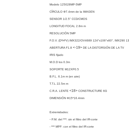
Modelo 125028MP-5MP
CÍRCULO Φ7.4mm de la IMAGEN
SENSOR 1/2.5" CCD/CMOS
LONGITUD FOCAL 2.8m m
RESOLUCIÓN 5MP
F.O.V. (D*H*V) IMX322/OV4689 124°x106°x60°, IMX290 1
<-19>
ABERTURA F1.8
DE LA DISTORSIÓN DE LA TV
IRIS fijado
M.O.D los 0.3m
SOPORTE M12XP0.5
B.F.L. 6.1m m (en aire)
T.T.L 22.5m m
<18>
C.R.A. LENTE
CONSTRUCTURE 6G
DIMENSIÓN Φ15*16.4mm
Extremidades:
-
P.M. del ***: sin el filtro del IR-corte
- *** MPF: con el filtro del IR-corte