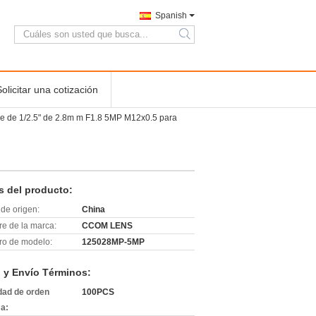
Spanish
search
Solicitar una cotización
ee de 1/2.5" de 2.8m m F1.8 5MP M12x0.5 para
s del producto:
de origen:
China
e de la marca:
CCOM LENS
o de modelo:
125028MP-5MP
 y Envío Términos:
dad de orden
100PCS
a: