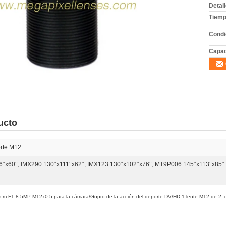
Detal
Tiemp
Condi
Capac
ucto
orte M12
°x60°, IMX290 130°x111°x62°, IMX123 130°x102°x76°, MT9P006 145°x113°x85°
8m m F1.8 5MP M12x0.5 para la cámara/Gopro de la acción del deporte DV/HD 1 lente M12 de 2,