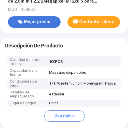
de 2.6m m F2.2 2Megapixel M12x0.5 para
OV9712/OV9732
MOQ：100PCS
Mejor precio
Contactar ahora
Descripción De Producto
Cantidad de orden
100PCS
mínima
Capacidad de la
Muestras disponibles
fuente
Condiciones de
T/T, Western union, Moneygram, Paypal
pago
Detalles de
estándar
empaquetado
Lugar de origen
China
Vea más