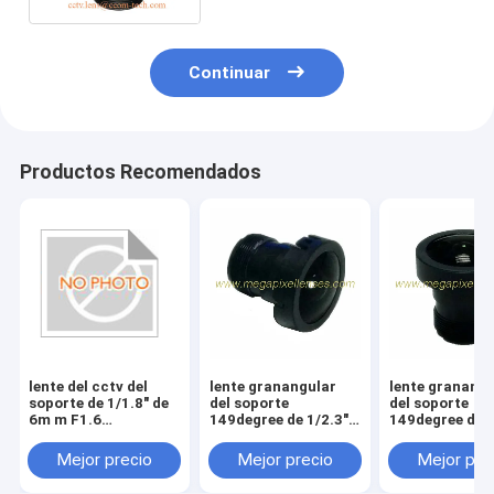
Continuar
Productos Recomendados
lente del cctv del
lente granangular
lente granangu
soporte de 1/1.8" de
del soporte
del soporte
6m m F1.6
149degree de 1/2.3"
149degree de 1
6Megapixel M12,
de 2.8m m F2.8
de 2.71m m F2
lente de 1/1.8" de 6m
12Megapixel
12Megapixel
Mejor precio
Mejor precio
Mejor pre
m 6MP MTV
M12x0.5 para las
M12x0.5 para 
cámaras del
cámaras del h