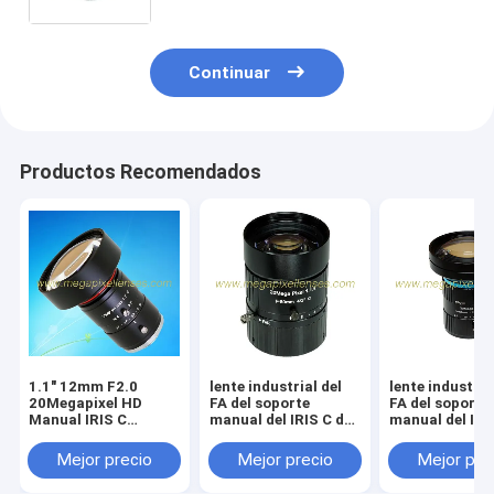
Continuar
Productos Recomendados
1.1" 12mm F2.0
lente industrial del
lente industria
20Megapixel HD
FA del soporte
FA del soporte
Manual IRIS C
manual del IRIS C de
manual del IRI
Montado Industrial
4/3" de 50m m F1.4
4/3" de 12m m 
FA Lente, 12mm
20Megapixel HD,
20Megapixel H
Mejor precio
Mejor precio
Mejor pre
20MP Industrial
lente de 50m m 20MP
lente de 12m 
Lente de visión por
Industrial Machine
Industrial Mac