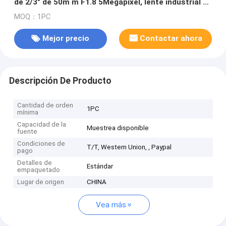
de 2/3" de 50m m F1.8 5Megapixel, lente industrial de
la distorsión 5MP de 35m m no
MOQ：1PC
Mejor precio
Contactar ahora
Descripción De Producto
Cantidad de orden
1PC
mínima
Capacidad de la
Muestrea disponible
fuente
Condiciones de
T/T, Western Union, , Paypal
pago
Detalles de
Estándar
empaquetado
Lugar de origen
CHINA
Vea más