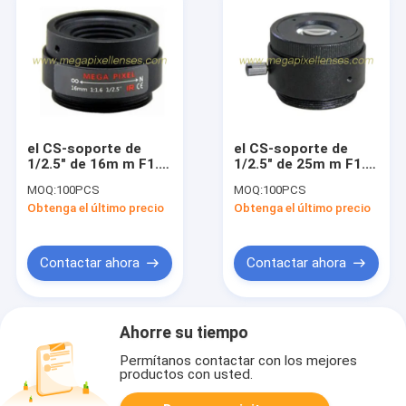
el CS-soporte de
el CS-soporte de
1/2.5" de 16m m F1.6
1/2.5" de 25m m F1.8
3Megapixel fijó la
3Megapixel fijó la
MOQ:
100PCS
MOQ:
100PCS
lente focal de la
lente focal de la
Obtenga el último precio
Obtenga el último precio
prima del megapíxel
prima del megapíxel
de la lente del IR
de la lente del IR
Contactar ahora
Contactar ahora
Ahorre su tiempo
Permítanos contactar con los mejores
productos con usted.