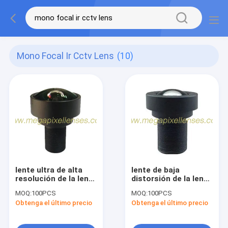
Mono Focal Ir Cctv Lens
(10)
lente ultra de alta
lente de baja
resolución de la lente
distorsión de la lente
4K del cctv del IR del
del soporte 4K UHR
MOQ:
100PCS
MOQ:
100PCS
S-soporte del 1/2”
de 1/1.8" de 5m m
Obtenga el último precio
Obtenga el último precio
3.2m m F2.2
10MP M12/CS para
10Megapixel
AR0521/IMX274/IMX226/