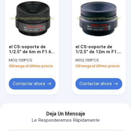
el CS-soporte de
el CS-soporte de
1/2.5" de 6m m F1.6
1/2.5" de 12m m F1.6
3Megapixel fijó la
3Megapixel fijó la
MOQ:
100PCS
MOQ:
100PCS
lente focal de la
lente focal de la
Obtenga el último precio
Obtenga el último precio
prima del megapíxel
prima del megapíxel
de la lente del IR
de la lente del IR
Contactar ahora
Contactar ahora
Home
Products
Deja Un Mensaje
Le Responderemos Rápidamente
About Us