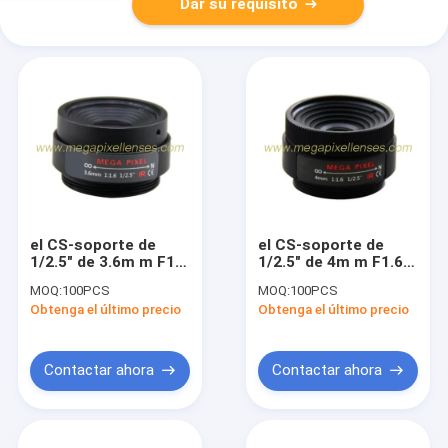
Dar su requisito
el CS-soporte de
el CS-soporte de
1/2.5" de 3.6m m F1.6
1/2.5" de 4m m F1.6
3Megapixel fijó la
3Megapixel fijó la
MOQ:
100PCS
MOQ:
100PCS
lente focal de la
lente focal de la
Obtenga el último precio
Obtenga el último precio
prima del megapíxel
prima del megapíxel
de la lente del IR
de la lente del IR
Contactar ahora
Contactar ahora