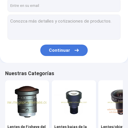
Factory Tour
Quality Control
Contact Us
Request A Quote
Continuar
Lentes de Fisheye del megapíxel
Nuestras Categorías
Lentes bajas de la distorsión del megapíxel
Lentes/objetivos grandes angulares del tablero del megapíx
Lentes de cámara automotrices
Mini Video Camera Lenses (M2.1-M9)
Lentes de Fisheye del
Lentes bajas de la
Lentes/objetiv