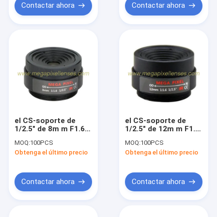
Contactar ahora
Contactar ahora
el CS-soporte de
el CS-soporte de
1/2.5" de 8m m F1.6
1/2.5" de 12m m F1.6
3Megapixel fijó la
3Megapixel fijó la
MOQ:
100PCS
MOQ:
100PCS
lente focal de la
lente focal de la
Obtenga el último precio
Obtenga el último precio
prima del megapíxel
prima del megapíxel
de la lente del IR
de la lente del IR
Contactar ahora
Contactar ahora